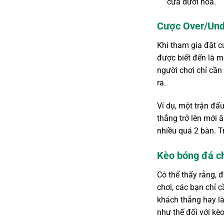
cửa dưới hoà.
Cược Over/Und
Khi tham gia đặt c
được biết đến là m
người chơi chỉ cần
ra.
Ví dụ, một trận đấu
thắng trở lên mới 
nhiều quá 2 bàn. T
Kèo bóng đá c
Có thể thấy rằng, 
chơi, các bạn chỉ 
khách thắng hay là
như thế đối với kè