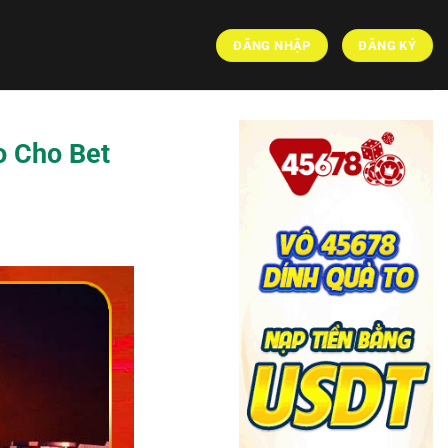
ĐĂNG NHẬP
ĐĂNG KÝ
o Cho Bet