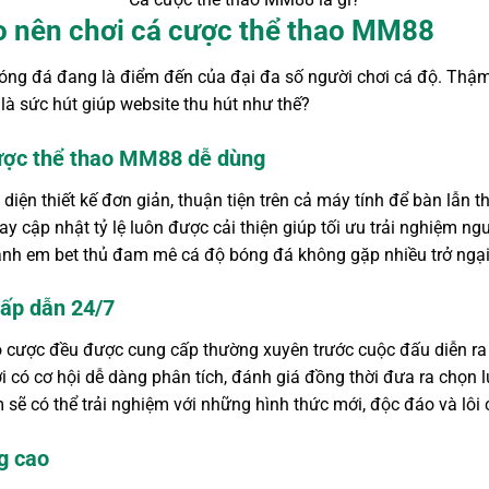
o nên chơi cá cược thể thao MM88
bóng đá đang là điểm đến của đại đa số người chơi cá độ. Thậm
là sức hút giúp website thu hút như thế?
cược thể thao MM88 dễ dùng
diện thiết kế đơn giản, thuận tiện trên cả máy tính để bàn lẫn th
ay cập nhật tỷ lệ luôn được cải thiện giúp tối ưu trải nghiệm ng
 anh em bet thủ đam mê cá độ bóng đá không gặp nhiều trở ngại
ấp dẫn 24/7
 cược đều được cung cấp thường xuyên trước cuộc đấu diễn ra 
i có cơ hội dễ dàng phân tích, đánh giá đồng thời đưa ra chọn 
m sẽ có thể trải nghiệm với những hình thức mới, độc đáo và lôi 
g cao