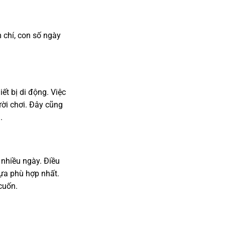
 chí, con số ngày
iết bị di động. Việc
ười chơi. Đây cũng
.
nhiều ngày. Điều
lựa phù hợp nhất.
cuốn.