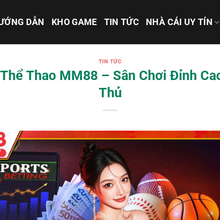
ƯỚNG DẪN
KHO GAME
TIN TỨC
NHÀ CÁI UY TÍN
TIN TỨC
Thể Thao MM88 – Sân Chơi Đỉnh Ca
Thủ