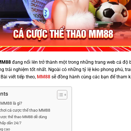
 MM88
đang nổi lên trở thành một trong những trang web cá độ b
 trải nghiệm tốt nhất. Ngoài có những tỷ lệ kèo phong phú, tr
Bài viết tiếp theo,
MM88
sẽ đồng hành cùng các bạn để tham k
ents
 MM88 là gì?
chơi cá cược thể thao MM88
 cược thể thao MM88 dễ dùng
 hấp dẫn 24/7
ởng cao