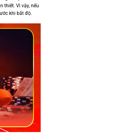
 thiết. Vì vậy, nếu
rước khi bắt độ.