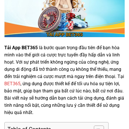
Tải App BET365
là bước quan trọng đầu tiên để bạn hòa
mình vào thế giới cá cược trực tuyến đầy hấp dẫn và linh
hoạt. Với sự phát triển không ngừng của công nghệ, ứng
dụng di động đã trở thành công cụ không thể thiếu, mang
đến trải nghiệm cá cược mượt mà ngay trên điện thoại. Tại
BET365
, ứng dụng được thiết kế để tối ưu hóa sự tiện lợi,
bảo mật, giúp bạn tham gia bất cứ lúc nào, bất cứ nơi đâu.
Bài viết này sẽ hướng dẫn bạn cách tải ứng dụng, đánh giá
tính năng nổi bật, cùng những lưu ý cần thiết để sử dụng
hiệu quả nhất.