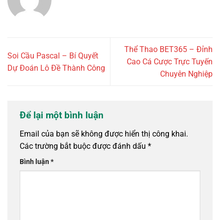
Thể Thao BET365 – Đỉnh
Soi Cầu Pascal – Bí Quyết
Cao Cá Cược Trực Tuyến
Dự Đoán Lô Đề Thành Công
Chuyên Nghiệp
Để lại một bình luận
Email của bạn sẽ không được hiển thị công khai.
Các trường bắt buộc được đánh dấu
*
Bình luận
*