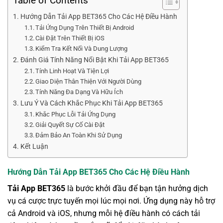
Table of Contents
Hướng Dẫn Tải App BET365 Cho Các Hệ Điều Hành
Tải Ứng Dụng Trên Thiết Bị Android
Cài Đặt Trên Thiết Bị iOS
Kiểm Tra Kết Nối Và Dung Lượng
Đánh Giá Tính Năng Nổi Bật Khi Tải App BET365
Tính Linh Hoạt Và Tiện Lợi
Giao Diện Thân Thiện Với Người Dùng
Tính Năng Đa Dạng Và Hữu Ích
Lưu Ý Và Cách Khắc Phục Khi Tải App BET365
Khắc Phục Lỗi Tải Ứng Dụng
Giải Quyết Sự Cố Cài Đặt
Đảm Bảo An Toàn Khi Sử Dụng
Kết Luận
Hướng Dẫn Tải App BET365 Cho Các Hệ Điều Hành
Tải App BET365
là bước khởi đầu để bạn tận hưởng dịch
vụ cá cược trực tuyến mọi lúc mọi nơi. Ứng dụng này hỗ trợ
cả Android và iOS, nhưng mỗi hệ điều hành có cách tải