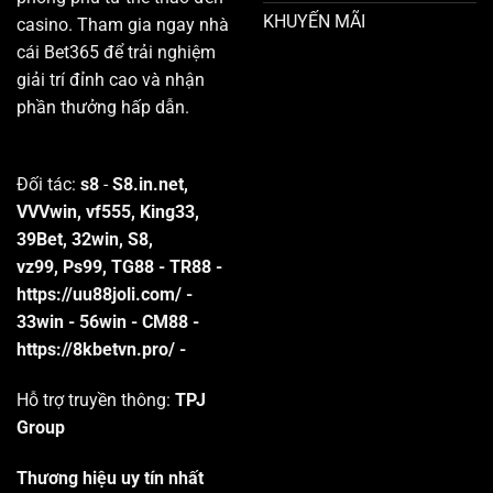
KHUYẾN MÃI
casino. Tham gia ngay nhà
cái Bet365 để trải nghiệm
giải trí đỉnh cao và nhận
phần thưởng hấp dẫn.
Ok365
Đối tác:
s8
-
S8.in.net
,
VVVwin
,
vf555
,
King33
,
39Bet
,
32win
,
S8
,
vz99
,
Ps99
,
TG88
-
TR88
-
https://uu88joli.com/
-
33win
-
56win
-
CM88
-
https://8kbetvn.pro/
-
Hỗ trợ truyền thông:
TPJ
Group
Thương hiệu uy tín nhất