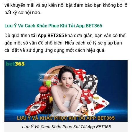
về khuyến mãi và sự kiện nổi bật đảm bảo bạn không bỏ lỡ
bất kỳ cơ hội nào.
Lưu Ý Và Cách Khắc Phục Khi Tải App BET365
Dù quá trình
tải App BET365
khá đơn giản, bạn vẫn có thể
gặp một số vấn đề phổ biến. Hiểu cách xử lý sẽ giúp bạn
cài đặt và sử dụng ứng dụng một cách hiệu quả.
Lưu Ý Và Cách Khắc Phục Khi Tải App BET365