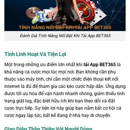
Đánh Giá Tính Năng Nổi Bật Khi Tải App BET365
Tính Linh Hoạt Và Tiện Lợi
Một trong những ưu điểm lớn nhất khi
tải App BET365
là
khả năng cá cược mọi lúc mọi nơi. Bạn không cần phụ
thuộc vào máy tính, chỉ cần một chiếc điện thoại kết nối
internet là đủ để tham gia các kèo cược hấp dẫn. Ứng dụng
được tối ưu hóa để vận hành nhanh chóng, giảm thiểu tình
trạng giật lag, đặc biệt hữu ích khi bạn theo dõi và đặt
cược trực tiếp. Sự tiện lợi này giúp bạn nắm bắt cơ hội cá
cược ngay lập tức, bất kể đang ở nhà hay di chuyển.
Giao Diện Thân Thiện Với Người Dùng