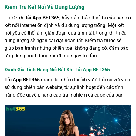
Kiểm Tra Kết Nối Và Dung Lượng
Trước khi
tải App BET365
, hãy đảm bảo thiết bị của bạn có
kết nối internet ổn định và đủ dung lượng trống. Một kết
nối yếu có thể làm gián đoạn quá trình tải, trong khi thiếu
dung lượng sẽ ngăn cài đặt hoàn tất. Kiểm tra trước sẽ
giúp bạn tránh những phiền toái không đáng có, đảm bảo
ứng dụng hoạt động mượt mà ngay từ đầu.
Đánh Giá Tính Năng Nổi Bật Khi Tải App BET365
Tải App BET365
mang lại nhiều lợi ích vượt trội so với việc
sử dụng phiên bản website, từ sự linh hoạt đến các tính
năng độc quyền, nâng cao trải nghiệm cá cược của bạn.