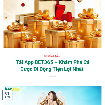
HƯỚNG DẪN
Tải App BET365 – Khám Phá Cá
Cược Di Động Tiện Lợi Nhất
01
Th6