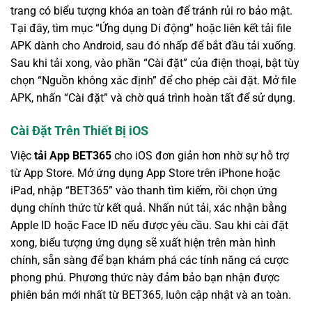
trang có biểu tượng khóa an toàn để tránh rủi ro bảo mật.
Tại đây, tìm mục “Ứng dụng Di động” hoặc liên kết tải file
APK dành cho Android, sau đó nhấp để bắt đầu tải xuống.
Sau khi tải xong, vào phần “Cài đặt” của điện thoại, bật tùy
chọn “Nguồn không xác định” để cho phép cài đặt. Mở file
APK, nhấn “Cài đặt” và chờ quá trình hoàn tất để sử dụng.
Cài Đặt Trên Thiết Bị iOS
Việc
tải App BET365
cho iOS đơn giản hơn nhờ sự hỗ trợ
từ App Store. Mở ứng dụng App Store trên iPhone hoặc
iPad, nhập “BET365” vào thanh tìm kiếm, rồi chọn ứng
dụng chính thức từ kết quả. Nhấn nút tải, xác nhận bằng
Apple ID hoặc Face ID nếu được yêu cầu. Sau khi cài đặt
xong, biểu tượng ứng dụng sẽ xuất hiện trên màn hình
chính, sẵn sàng để bạn khám phá các tính năng cá cược
phong phú. Phương thức này đảm bảo bạn nhận được
phiên bản mới nhất từ BET365, luôn cập nhật và an toàn.