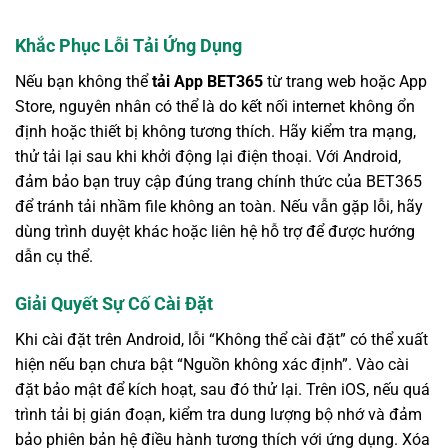
Khắc Phục Lỗi Tải Ứng Dụng
Nếu bạn không thể
tải App BET365
từ trang web hoặc App
Store, nguyên nhân có thể là do kết nối internet không ổn
định hoặc thiết bị không tương thích. Hãy kiểm tra mạng,
thử tải lại sau khi khởi động lại điện thoại. Với Android,
đảm bảo bạn truy cập đúng trang chính thức của BET365
để tránh tải nhầm file không an toàn. Nếu vẫn gặp lỗi, hãy
dùng trình duyệt khác hoặc liên hệ hỗ trợ để được hướng
dẫn cụ thể.
Giải Quyết Sự Cố Cài Đặt
Khi cài đặt trên Android, lỗi “Không thể cài đặt” có thể xuất
hiện nếu bạn chưa bật “Nguồn không xác định”. Vào cài
đặt bảo mật để kích hoạt, sau đó thử lại. Trên iOS, nếu quá
trình tải bị gián đoạn, kiểm tra dung lượng bộ nhớ và đảm
bảo phiên bản hệ điều hành tương thích với ứng dụng. Xóa